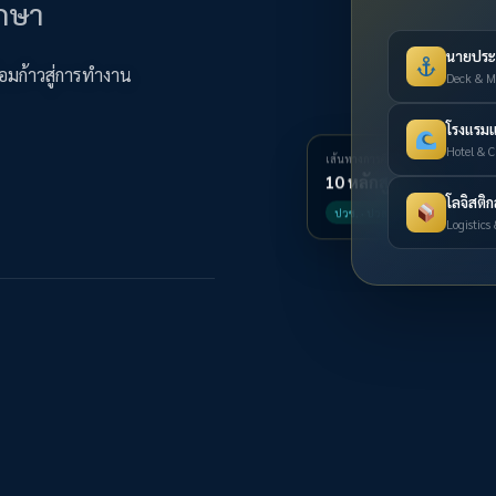
ึกษา
นายประจ
้อมก้าวสู่การทำงาน
Deck & Ma
โรงแรม
Hotel & C
เส้นทางการศึกษา
10 หลักสูตร
โลจิสติ
ปวช. · ปวส. · ปริญญาตรี
Logistics