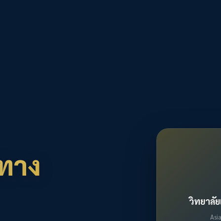
ทาง
วิทยาลั
Asi