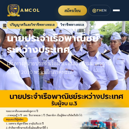
◎
AMCOL
TH
EN
สมัครเรียน
ปริญญาตรีและวิชาชีพทางทะเล
วิชาชีพทางทะเล
นายประจำเรือพาณิชย์
ระหว่างประเทศ
เส้นทางสู่นายประจำเรือฝ่ายเดินเรือตามมาตรฐาน
STCW 2010 พร้อมฝึกภาคทะเล