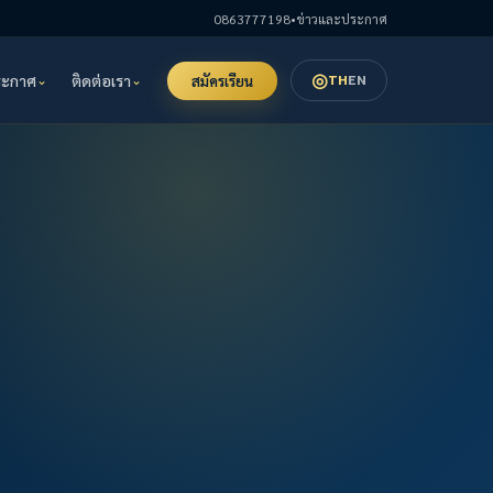
0863777198
•
ข่าวและประกาศ
◎
ระกาศ
ติดต่อเรา
TH
EN
สมัครเรียน